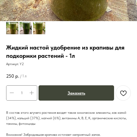
Жидкий настой удобрение из крапивы для
подкормки растений - 1л
Артикул:
Y2
250
р.
/
1 л
Заказать
В состав этого жгучего растения входят такие химические элементы, как калий
(34%), кальций (37%), магний (6%), витамины А, В, Е, К, органические кислоты,
танины, фитонциды
Внимание! Забродившая крапива источает неприятный запах.