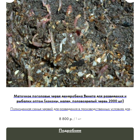
Маточное поголовье червя дендробена Венета для разведения и
С
рыбалки оптом (коконы, малек, половозрелый червь 2000 шт)
Полноценная семья червей для разведения в производственных условиях для
промышленных и бизнес нужд под продажу червей и удобрений
8 800
р.
/
1 шт
Подробнее