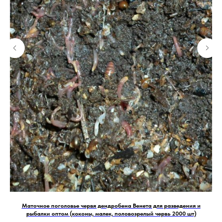
к,
Маточное поголовье червя дендробена Венета для разведения и
рыбалки оптом (коконы, малек, половозрелый червь 2000 шт)