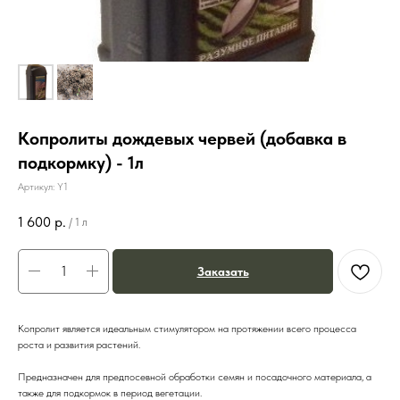
Копролиты дождевых червей (добавка в
подкормку) - 1л
Артикул:
Y1
1 600
р.
/
1 л
Заказать
Копролит является идеальным стимулятором на протяжении всего процесса
роста и развития растений.
Предназначен для предпосевной обработки семян и посадочного материала, а
также для подкормок в период вегетации.