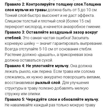
Правило 2: Контролируйте толщину слоя.Толщина
слоя мульчи из травы
должна быть от 5 до 10 см.
Тонкий слой быстро высохнет и не даст эффекта.
Слишком толстый и плотный слой (более 15 см)
перекроет кислород, и начнется анаэробное гниение.
Правило 3: Оставляйте воздушный зазор вокруг
стеблей.
Это самая частая ошибка! Засыпать
корневую шейку — значит гарантировать выпревание.
Всегда отступайте 5-10 см от основания стебля.
Растение должно «дышать», а прикорневая зона
должна оставаться сухой.
Правило 4: Не уплотняйте мульчу.
Она должна
лежать рыхло, как перина. Если трава или солома
слежались, их нужно аккуратно поворошить вилами,
восстанавливая
рыхлый слой
. Для улучшения
структуры в траву полезно добавлять мелкую
стружку или опилки.
Правило 5: Чередуйте слои и обновляйте мульчу.
Не наваливайте каждый раз только мокрую траву