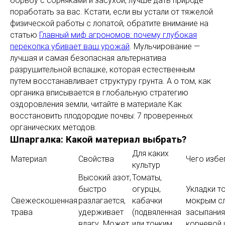
борьбу с сорняками и засухой, лучше дать природе
поработать за вас. Кстати, если вы устали от тяжелой
физической работы с лопатой, обратите внимание на
статью
Главный миф агрономов: почему глубокая
перекопка убивает ваш урожай
. Мульчирование —
лучшая и самая безопасная альтернатива
разрушительной вспашке, которая естественным
путем восстанавливает структуру грунта. А о том, как
органика вписывается в глобальную стратегию
оздоровления земли, читайте в материале Как
восстановить плодородие почвы: 7 проверенных
органических методов.
Шпаргалка: Какой материал выбрать?
Для каких
Материал
Свойства
Чего избе
культур
Высокий азот,
Томаты,
быстро
огурцы,
Укладки т
Свежескошенная
разлагается,
кабачки
мокрым с
трава
удерживает
(подвяленная
засыпания
влагу. Может
или тонким
корневой 