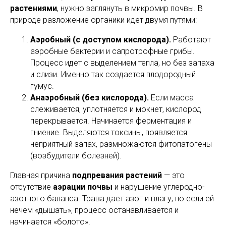
растениями
, нужно заглянуть в микромир почвы. В
природе разложение органики идет двумя путями:
Аэробный (с доступом кислорода).
Работают
аэробные бактерии и сапротрофные грибы.
Процесс идет с выделением тепла, но без запаха
и слизи. Именно так создается плодородный
гумус.
Анаэробный (без кислорода).
Если масса
слеживается, уплотняется и мокнет, кислород
перекрывается. Начинается ферментация и
гниение. Выделяются токсины, появляется
неприятный запах, размножаются фитопатогены
(возбудители болезней).
Главная причина
подпревания растений
— это
отсутствие
аэрации почвы
и нарушение углеродно-
азотного баланса. Трава дает азот и влагу, но если ей
нечем «дышать», процесс останавливается и
начинается «болото».