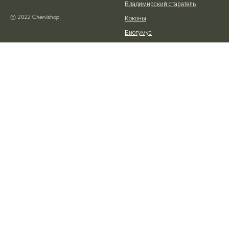
Владимирский старатель
© 2022 Chervishop
Коконы
Биогумус
Зола
Червь Черный принц
Инструкции
услуги
Покупателям
Все услуги
Политика конфиденциальности
Промышленная переработка
Контакты
отходов
Статьи, новости, книги
Проведение мастер-классов
Карта сайта
Переработка листьев, травы и
Видео
веток
Согласие на обработку ПД
Вывоз травы, листвы и веток
Анализ почвы и подборка
удобрений