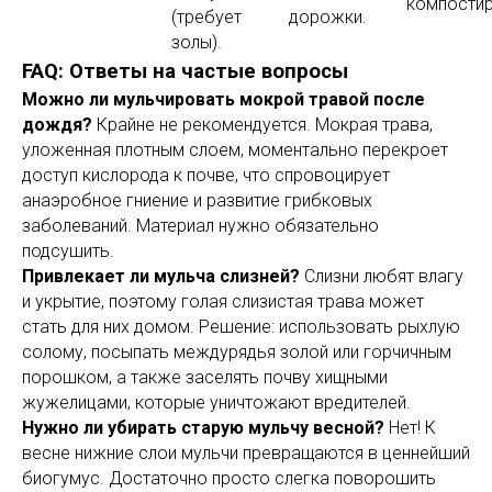
компостир
(требует
дорожки.
золы).
FAQ: Ответы на частые вопросы
Можно ли мульчировать мокрой травой после
дождя?
Крайне не рекомендуется. Мокрая трава,
уложенная плотным слоем, моментально перекроет
доступ кислорода к почве, что спровоцирует
анаэробное гниение и развитие грибковых
заболеваний. Материал нужно обязательно
подсушить.
Привлекает ли мульча слизней?
Слизни любят влагу
и укрытие, поэтому голая слизистая трава может
стать для них домом. Решение: использовать рыхлую
солому, посыпать междурядья золой или горчичным
порошком, а также заселять почву хищными
жужелицами, которые уничтожают вредителей.
Нужно ли убирать старую мульчу весной?
Нет! К
весне нижние слои мульчи превращаются в ценнейший
биогумус. Достаточно просто слегка поворошить