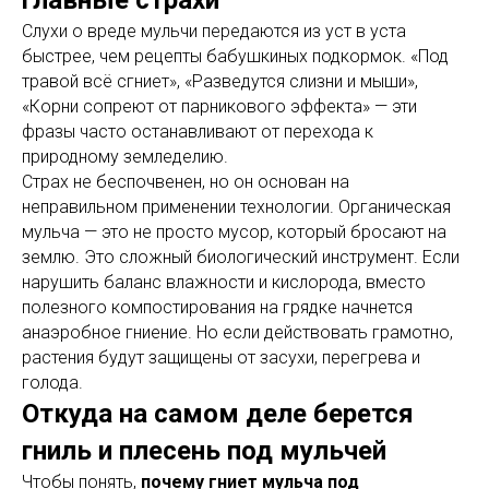
главные страхи
Слухи о вреде мульчи передаются из уст в уста
быстрее, чем рецепты бабушкиных подкормок. «Под
травой всё сгниет», «Разведутся слизни и мыши»,
«Корни сопреют от парникового эффекта» — эти
фразы часто останавливают от перехода к
природному земледелию.
Страх не беспочвенен, но он основан на
неправильном применении технологии. Органическая
мульча — это не просто мусор, который бросают на
землю. Это сложный биологический инструмент. Если
нарушить баланс влажности и кислорода, вместо
полезного компостирования на грядке начнется
анаэробное гниение. Но если действовать грамотно,
растения будут защищены от засухи, перегрева и
голода.
Откуда на самом деле берется
гниль и плесень под мульчей
Чтобы понять,
почему гниет мульча под