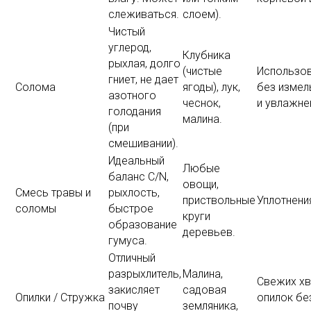
слеживаться.
слоем).
Чистый
углерод,
Клубника
рыхлая, долго
(чистые
Использо
гниет, не дает
Солома
ягоды), лук,
без измел
азотного
чеснок,
и увлажне
голодания
малина.
(при
смешивании).
Идеальный
Любые
баланс C/N,
овощи,
Смесь травы и
рыхлость,
приствольные
Уплотнени
соломы
быстрое
круги
образование
деревьев.
гумуса.
Отличный
разрыхлитель,
Малина,
Свежих х
закисляет
садовая
Опилки / Стружка
опилок бе
почву
земляника,