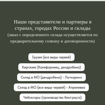
Наши представители и партнеры в
странах, городах России и склады
(заказ с определенного склада осуществляется по
предварительному созвону и договоренности)
Грузия (все виды червей)
Киргизия (Калифорниец, дендробена)
Склад в МО (дендробена) - Лыткарино
Склад в МО (все виды червей) - Апрелевка
Чебоксары (производство биогумуса)