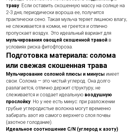
траву
. Если оставить скошенную массу на солнце на
2-3 дня, периодически вороша ее, получится
практически сено. Такая мульча теряет лишнюю влагу,
не слеживается в комки, не греется и отлично
пропускает воздух. Это идеальный вариант для
мульчирования овощей скошенной травой
в
условиях риска фитофтороза.
Подготовка материала: солома
или свежая скошенная трава
Мульчирование соломой плюсы и минусы
имеет
свои. Солома — это чистый углерод. Она долго
разлагается, отлично держит структуру, не
слеживается и создает идеальную
воздушную
прослойку
. Но у нее есть минус: при разложении
грубые углеродистые волокна могут временно
забирать азот из самого верхнего слоя почвы
(азотное голодание).
Идеальное соотношение C/N (углерод к азоту)