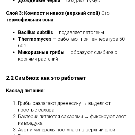
Дождевые черви
— создают гумус
Слой 3: Компост и навоз (верхний слой)
Это
термофильная зона
:
Bacillus subtilis
— подавляет патогены
Thermomyces
— работают при температуре 50-
60°C
Микоризные грибы
— образуют симбиоз с
корнями растений
2.2 Симбиоз: как это работает
Каскад питания:
Грибы разлагают древесину → выделяют
простые сахара
Бактерии питаются сахарами → фиксируют азот
из воздуха
Азот и минералы поступают в верхний слой