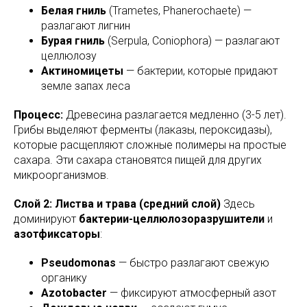
Белая гниль
(Trametes, Phanerochaete) —
разлагают лигнин
Бурая гниль
(Serpula, Coniophora) — разлагают
целлюлозу
Актиномицеты
— бактерии, которые придают
земле запах леса
Процесс:
Древесина разлагается медленно (3-5 лет).
Грибы выделяют ферменты (лаказы, пероксидазы),
которые расщепляют сложные полимеры на простые
сахара. Эти сахара становятся пищей для других
микроорганизмов.
Слой 2: Листва и трава (средний слой)
Здесь
доминируют
бактерии-целлюлозоразрушители
и
азотфиксаторы
:
Pseudomonas
— быстро разлагают свежую
органику
Azotobacter
— фиксируют атмосферный азот