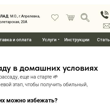
КЛАД
: М.О., г.Апрелевка,
олетарская, 20А
тавка и оплата
Услуги
Инструкции
Стать
аду в домашних условиях
рассаду, еще на старте 🌱
евой этап, чтобы получить обильный,
 их можно избежать?